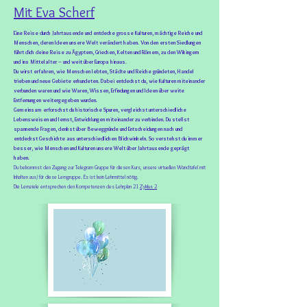
Mit Eva Scherf
Eine Reise durch Jahrtausende und entdecke grosse Kulturen, mächtige Reiche und
Menschen, deren Ideen unsere Welt verändert haben. Von den ersten Siedlungen
führt dich deine Reise zu Ägyptern, Griechen, Kelten und Römern, zu den Wikingern
und ins Mittelalter – und weit über Europa hinaus.
Du wirst erfahren, wie Menschen lebten, Städte und Reiche gründeten, Handel
trieben und neue Gebiete erkundeten. Dabei entdeckst du, wie Kulturen miteinander
verbunden waren und wie Waren, Wissen, Erfindungen und Ideen über weite
Entfernungen weitergegeben wurden.
Gemeinsam erforschst du historische Spuren, vergleichst unterschiedliche
Lebensweisen und lernst, Entwicklungen miteinander zu verbinden. Du stellst
spannende Fragen, denkst über Beweggründe und Entscheidungen nach und
entdeckst Geschichte aus unterschiedlichen Blickwinkeln. So verstehst du immer
besser, wie Menschen und Kulturen unsere Welt über Jahrtausende geprägt
haben.
Du bekommst den Zugang zur Telegram Gruppe für diesen Kurs, unsere virtuellen Wandtafel mit
Inhalten aus/ für diese Lerngruppe. Es ist kein Lehrmittel nötig.
Die Lernziele entsprechen den Kompetenzen des Lehrplan 21
Zyklus 2