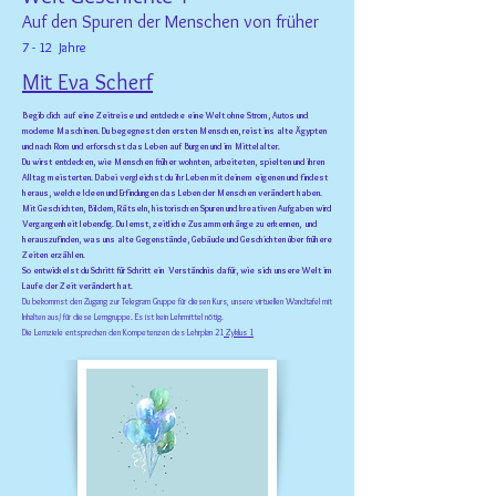
Auf den Spuren der Menschen von früher
7 - 12 Jahre
Mit Eva Scherf
Begib dich auf eine Zeitreise und entdecke eine Welt ohne Strom, Autos und
moderne Maschinen. Du begegnest den ersten Menschen, reist ins alte Ägypten
und nach Rom und erforschst das Leben auf Burgen und im Mittelalter.
Du wirst entdecken, wie Menschen früher wohnten, arbeiteten, spielten und ihren
Alltag meisterten. Dabei vergleichst du ihr Leben mit deinem eigenen und findest
heraus, welche Ideen und Erfindungen das Leben der Menschen verändert haben.
Mit Geschichten, Bildern, Rätseln, historischen Spuren und kreativen Aufgaben wird
Vergangenheit lebendig. Du lernst, zeitliche Zusammenhänge zu erkennen, und
herauszufinden, was uns alte Gegenstände, Gebäude und Geschichten über frühere
Zeiten erzählen.
So entwickelst du Schritt für Schritt ein Verständnis dafür, wie sich unsere Welt im
Laufe der Zeit verändert hat.
Du bekommst den Zugang zur Telegram Gruppe für diesen Kurs, unsere virtuellen Wandtafel mit
Inhalten aus/ für diese Lerngruppe. Es ist kein Lehrmittel nötig.
Die Lernziele entsprechen den Kompetenzen des Lehrplan 21
Zyklus 1