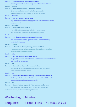
Thema: Zeitreise – Früher, heute und ganz früher
Zeit, Vergangenheit und die ersten Spuren von Menschen entdecken
Modul
2 : Oktober
Thema: Die ersten Menschen – Leben in der Steinzeit
Jagen, sammeln, Feuer machen, Werkzeuge herstellen –
wie lebten Menschen ohne Häuser, Geschäfte und Strom
Modul 3: November
Thema: Das alte Ägypten – Leben am Nil
Pyramiden, Pharaonen und Hieroglyphen – wie lebte man vor Tausenden
von Jahren am Nil
Modul
4 : Dezember
Thema: Zeichen, Bilder und Schriften
Von Höhlenbildern bis zu ersten Schriften – wie Menschen
ihre Geschichten, Gedanken und ihr Wissen festhielten.
Modul 5: Januar
Thema: Das alte Rom – Leben in einer römischen Stadt
Häuser, Strassen, Märkte, Spiele und Schule – wie sah der Alltag
im Römischen Reich aus
Modul
6 :
Februar
Thema: Leben früher – Essen, Kleidung, Häuser und Arbeit
Was brauchten Menschen zum Leben und wie stellten sie Dinge her,
die wir heute einfach kaufen können
Modul 7: März
Thema: Burgen und Ritter – Leben im Mittelalter
Burgen, Ritter, Bauern und Handwerker – wie lebten Menschen innerhalb und
ausserhalb der Burgmauern
Modul 8: April
Thema: Kinder früher – Spielen, lernen und arbeiten
Wie sah der Alltag von Kindern früher aus. Was war anders und
was vielleicht erstaunlich ähnlich
Modul 9: Mai
Thema: Reisen und Entdecken – Unterwegs in einer unbekannten Welt
Zu Fuss, zu Pferd und mit dem Schiff – warum machten sich Menschen
auf den Weg und wie fanden sie sich zurecht
Modul
10: Juni
Thema: Spuren der Vergangenheit – Woher wissen wir das alles
Ausgrabungen, alte Gegenstände, Gebäude und Geschichten,
wie finden wir heraus, wie Menschen früher gelebt haben
Wochentag: Montag
Zeitpunkt: 11:00 - 11:55 , 50 min. ( 2 x 25