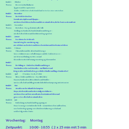
Modul
2 : Oktober
Thema: Die ersten Hochkulturen
Ägypten und Mesopotamien
Städte, Schrift, Herrschaft, Handel und erste Gesetze entstehen
Modul 3: November
Thema: Die Welt der Griechen
Demokratie, Mythen und Olympia –
wie Menschen lebten, dachten und Ideen entwickelten, die bis heute weiterwirkent
Modul
4 : Dezember
Thema: Die Kelten – Das geheimnisvolle Volk
Siedlungen, Handwerk, Handel, Druiden und Krieger –
wie die Kelten lebten und den Römern begegneten
Modul 5: Januar
Thema: Das Römische Weltreich
Vom Aufstieg bis zum Untergang -
wie sich Rom ausbreitete und Menschen in Rom und den Provinzen lebten
Modul
6 : Februar
Thema: China, Indien und die alten Handelswege
Grosse Kulturen ausserhalb Europas und die Seidenstrasse –
wie Waren, Erfindungen, Wissen und
Ideen über weite Entfernungen weitergegeben wurden
Modul 7:
Thema: Die Wikinger – Entdecker, Händler und Krieger
Vom Nordmeer bis nach Amerika – nur Plünderer und
Krieger oder auch Entdecker, geschickte Händler und kluge Handwerker?
Modul 8: April 3
Termine: 13., 20., 27. 2026
Thema: Ritter, Städte und Klöster – Das Mittelalter
Bauern, Handwerker, Ritter, Mönche und Händler –
wie Gesellschaft und Alltag im mittelalterlichen Europa organisiert waren
Modul 9: Mai
Thema: Amerika vor der Ankunft der Europäer
Maya, Azteken, Inka und weitere indigene Kulturen –
wie Menschen auf dem amerikanischen Kontinent lebten und
grosse Gesellschaften entwickelten
Modul
10: Juni
Thema: Entdeckungen, Handel und Begegnungen
Neue Seewege verändern die Welt – warum Menschen aufbrachen,
was bei der Begegnung verschiedener Kulturen geschah und
welche Folgen dies hatte
Wochentag: Montag
Zeitpunkt: 10:00 - 10:55 ( 2 x 25 min mit 5 min