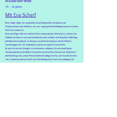
modernen Welt
14
- 16 Jahre
Mit Eva Scherf
Reise durch einige der spannendsten und folgenreichsten Epochen der
Weltgeschichte und entdecke, wie aus vergangenen Entwicklungen unsere moderne
Welt entstanden ist.
Du beschäftigst dich mit antiken Zivilisationen und dem Mittelalter, erlebst den
Aufbruch der Renaissance und der Entdecker und verfolgst den Weg über Aufklärung
und Industrialisierung bis zu den grossen politischen und gesellschaftlichen
Veränderungen des 20. Jahrhunderts und unserer globalisierten Welt.
Du wirst historische Ereignisse miteinander verbinden, Ursachen und Folgen
erkennen und unterschiedliche Perspektiven betrachten. Gemeinsam diskutierst
und hinterfragst du, warum Menschen Entscheidungen trafen, wie Gesellschaften
sich veränderten und weshalb viele Entwicklungen bis heute Auswirkungen auf
unser Leben haben.
So entwickelst du ein zunehmend vernetztes Verständnis von Geschichte und
lernst, vergangene Ereignisse einzuordnen und ihre Bedeutung für unsere Gegenwart
zu erkennen.
Du bekommst den Zugang zur Telegram Gruppe für diesen Kurs, unsere virtuellen Wandtafel mit
Inhalten aus/ für diese Lerngruppe. Es ist kein Lehrmittel nötig.
Die Lernziele entsprechen den Kompetenzen des Lehrplan 21
Zyklus 3.