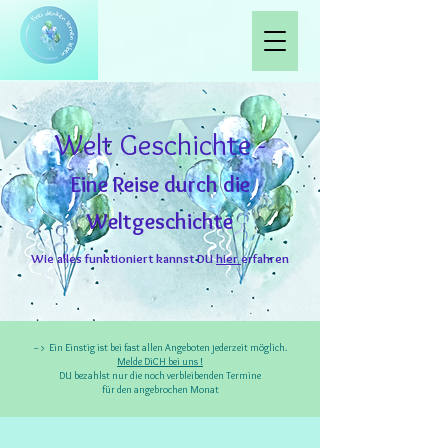
Welt Geschichte -
Eine Reise durch die
Weltgeschichte
Wie alles funktioniert kannst DU
hier
erfahren
-- > Ein Einstig ist bei fast allen Angeboten jederzeit möglich.
Melde DiCH bei uns !
DU bezahlst nur die noch verbleibenden Termine
für den angebrochen Monat