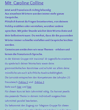
Mit Caroline Colline
Jetzt wird Französisch richtig lebendig
Aus einzelnen Wörtern werden immer mehr ganze
Gespräche.
Plötzlich kannst du Fragen beantworten, von deinem
Hobby erzählen oder verstehen, worüber andere
sprechen.
Mit jeder Stunde wächst dein Wortschatz und
dein Selbstvertrauen. Du merkst, dass dir die passenden
Wörter immer schneller einfallen und Gespräche leichter
werden.
Gemeinsam entdecken wir neue Themen - erleben und
lernen die französisch Sprache.
In der kleinen Gruppe mit maximal 10 Jugendliche erweiterst
du spielerisch deinen Wortschatz sowie deine
grammatikalischen Kenntnisse und schulst vor allem deine
mündliche wie auch schriftliche Ausdrucksfähigkeit.
Die Lernziele entsprechen den Kompetenzen des Lehrplan 21
Französisch
Zyklus 2
und
Zyklus 3
Siehe auch
hier
und
hier
Für diesen Kurs ist kein Lehrmittel nötig. Du kannst jeweils
das passende Thema in deinem Individuell ausgesuchten
Lehrmittel parallel bearbeiten.
Du bekommst den Zugang zur Telegram Gruppe für diesen