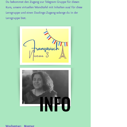
Du bekommst den Zugang zur Telegram Gruppe für diesen
Kurs, unsere virtuellen Wandtafel mit Inhalten aus/ für diese
Lerngruppe und
einen Duolingo Zugang solange du in der
Lerngruppe bist.
INFO
INFO
Wochentag: Montag