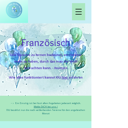
Französisch
Eine Sprache zu lernen bedeutet, ein Fenster
mehr zu haben, durch das man die Welt
betrachten kann. - Anonym
Wie alles funktioniert kannst DU
hier
erfahren
-- > Ein Einstig ist bei fast allen Angeboten jederzeit möglich.
Melde DiCH bei uns !
DU bezahlst nur die noch verbleibenden Termine
für den angebrochen
Monat