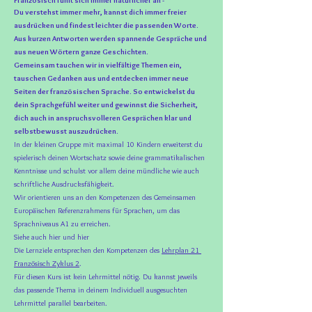
Französisch fühlt sich immer natürlicher an -
Du verstehst immer mehr, kannst dich immer freier
ausdrücken und findest leichter die passenden Worte.
Aus kurzen Antworten werden spannende Gespräche und
aus neuen Wörtern ganze Geschichten.
Gemeinsam tauchen wir in vielfältige Themen ein,
tauschen Gedanken aus und entdecken immer neue
Seiten der französischen Sprache. So entwickelst du
dein Sprachgefühl weiter und gewinnst die Sicherheit,
dich auch in anspruchsvolleren Gesprächen klar und
selbstbewusst auszudrücken.
In der kleinen Gruppe mit maximal 10 Kindern erweiterst du
spielerisch deinen Wortschatz sowie deine grammatikalischen
Kenntnisse und schulst vor allem deine mündliche wie auch
schriftliche Ausdrucksfähigkeit.
Wir orientieren uns an den Kompetenzen des Gemeinsamen
Europäischen Referenzrahmens für Sprachen, um das
Sprachniveaus A1 zu erreichen.
Siehe auch hier und hier
Die Lernziele entsprechen den Kompetenzen des
Lehrplan 21
Französisch
Zyklus 2
.
Für diesen Kurs ist kein Lehrmittel nötig. Du kannst jeweils
das passende Thema in deinem Individuell ausgesuchten
Lehrmittel parallel bearbeiten.