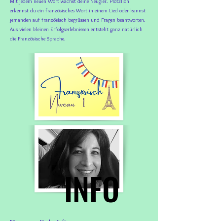
Mit jedem neuen Wort wächst deine Neugier. Plötzlich
erkennst du ein französisches Wort in einem Lied oder kannst
jemanden auf französisch begrüssen und Fragen beantworten.
Aus vielen kleinen Erfolgserlebnissen entsteht ganz natürlich
die Französische Sprache.
INFO
INFO