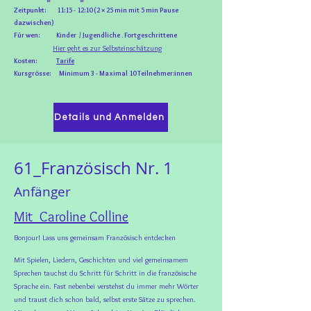
Zeitpunkt: 11:15 - 12:10 (2 × 25 min mit 5 min Pause
dazwischen)
Für wen: Kinder / Jugendliche . Fortgeschrittene
Hier geht es zur Selbsteinschätzung
Kosten:
Tarife
Kursgrösse: Minimum 3 - Maximal 10 Teilnehmer:innen
Details und Anmelden
61_Französisch Nr. 1
Anfänger
Mit Caroline Colline
Bonjour! Lass uns gemeinsam Französisch entdecken
Mit Spielen, Liedern, Geschichten und viel gemeinsamem
Sprechen tauchst du Schritt für Schritt in die französische
Sprache ein. Fast nebenbei verstehst du immer mehr Wörter
und traust dich schon bald, selbst erste Sätze zu sprechen.