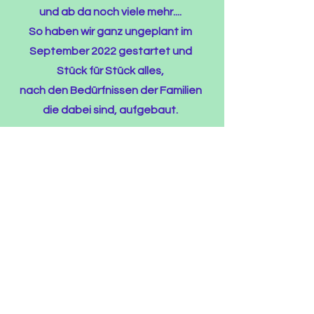
u
nd ab da noch viele mehr....
So haben wir ganz ungeplant im
September 2022 gestartet und
Stück für Stück alles,
nach den Bedürfnissen der Familien
die dabei sind, aufgebaut.
Ein wundervolle Angebote für frei
denkende, frei lernende und frei
lebende Menschen
sind entstanden und in dem Sinne
darf sich die Lernplattform "FREi
DENKEN LERNEN LEBEN weiter
entwickeln.
Sie auch was alles dahinter steckt