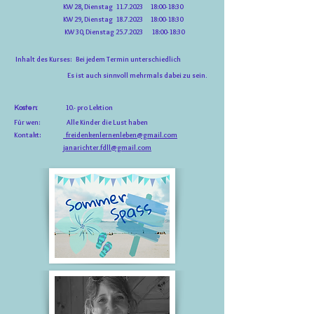
KW
28,
Dienstag
11.7.2023
18:00-18:30
KW 29,
Dienstag
18.7.2023
18:00-18:30
KW 30
,
Dienstag
25.7.2023
18:00-18:30
Inhalt des Kurses: Bei jedem Termin unterschiedlich
Es ist auch sinnvoll mehrmals dabei zu sein.
10.- pro Lektion
Kosten:
Für wen: Alle Kinder die Lust haben
Kontakt:
freidenkenlernenleben@gmail.com
janarichter.fdll@gmail.com