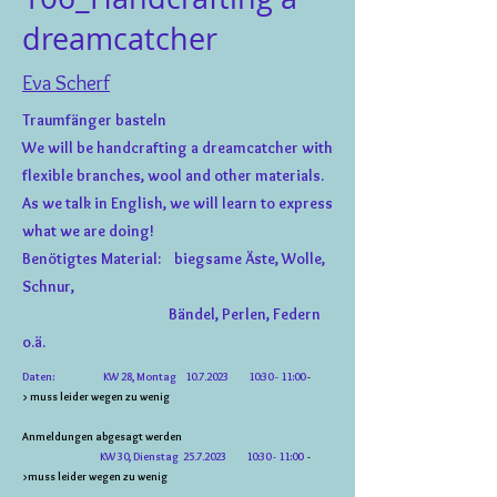
dreamcatcher
Eva Scherf
Traumfänger basteln
We will be handcrafting a dreamcatcher with
flexible branches, wool and other materials.
As we talk in English, we will learn to express
what we are doing!
Benötigtes Material: biegsame Äste, Wolle,
Schnur,
Bändel, Perlen, Federn
o.ä.
Daten: KW
28, Montag
10.7.2023
10:30 - 11:00
-
>
muss leider wegen zu wenig
Anmeldungen abgesagt werden
KW 30, Dienstag
25.7.2023
10:30 - 11:00
-
>
muss leider wegen zu wenig