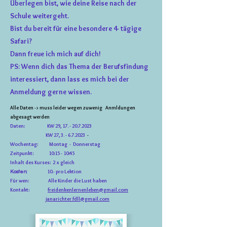
Überlegen bist, wie deine Reise nach der
Schule weitergeht.
Bist du bereit für eine besondere 4- tägige
Safari?
Dann freue ich mich auf dich!
PS: Wenn dich das Thema der Berufsfindung
interessiert, dann lass es mich bei der
Anmeldung gerne wissen.
Alle Daten ->
muss leider wegen zuwenig
Anm
ldungen
abgesagt werden
Daten: KW 29,
17. - 20.7.2023
KW 27, 3. - 6.7.2023
-
Woc
hentag: Montag - Donnerstag
Zeitpunkt: 10:15 - 10:45
Inhalt des Kurses: 2 x gleich
10.- pro Lektion
Kosten:
Für wen: Alle Kinder die Lust haben
Kontakt:
freidenkenlernenleben@gmail.com
janarichter.fdll@gmail.com