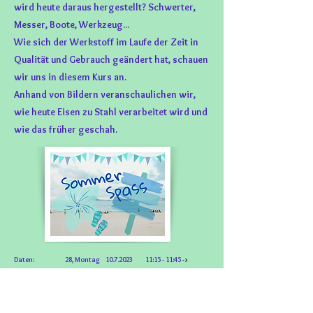
wird heute daraus hergestellt? Schwerter,
Messer, Boote, Werkzeug...
Wie sich der Werkstoff im Laufe der Zeit in
Qualität und Gebrauch geändert hat, schauen
wir uns in diesem Kurs an.
Anhand von Bildern veranschaulichen wir,
wie heute Eisen zu Stahl verarbeitet wird und
wie das früher geschah.
Daten:
28, Montag
10.7.2023
11:15 - 11:45
->
angesagt
32, Mittwoch 9.8.2023
10:00 - 10:30
Inhalt des Kurses: 2 x gleich
10.- pro Lektion
Kosten: