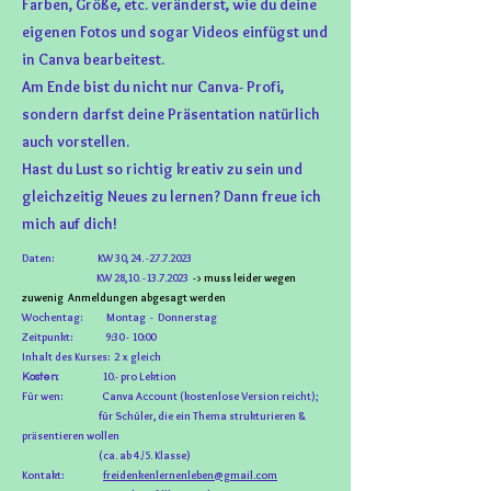
Farben, Größe, etc. veränderst, wie du deine
eigenen Fotos und sogar Videos einfügst und
in Canva bearbeitest.
Am Ende bist du nicht nur Canva- Profi,
sondern darfst deine Präsentation natürlich
auch vorstellen.
Hast du Lust so richtig kreativ zu sein und
gleichzeitig Neues zu lernen? Dann freue ich
mich auf dich!
Daten: KW 30,
24. -27.7.2023
KW 28,10. -13.7.2023
->
muss leider wegen
zuwenig Anmeldungen abgesagt werden
Woc
hentag: Montag - Donnerstag
Zeitpunkt: 9:30 - 10:00
Inhalt des Kurses: 2 x gleich
10.- pro Lektion
Kosten:
Für wen: Canva Account (kostenlose Version reicht);
für Schüler, die ein Thema strukturieren &
präsentieren wollen
(ca. ab 4./5. Klasse)
Kontakt:
freidenkenlernenleben@gmail.com