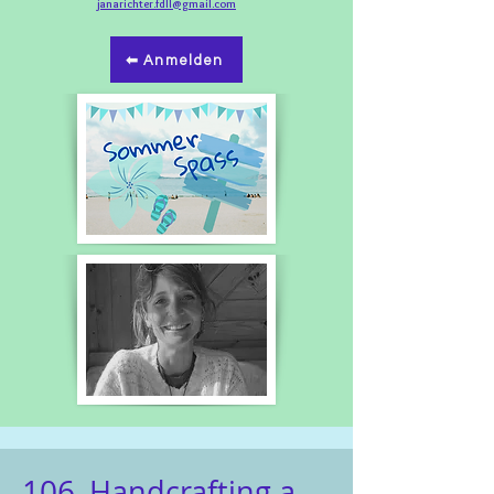
janarichter.fdll@gmail.com
⬅ Anmelden
106_
Handcrafting a