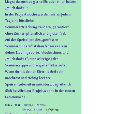
Magst du auch so gerne Eis oder einen kalten
„Milchshake“?
In der Projektwoche werden wir an jedem
Tag eine köstliche
Sommererfrischung zaubern, garantiert
ohne Zucker, pflanzlich und glutenfrei.
Auf der Speiseliste des „perfekten
Sommerdinners“ stehen leckeres Eis in
deiner Lieblingssorte, frische Limos und
„Milchshakes“, eine würzige kalte
Sommersuppe und sogar eine Eistorte.
Wenn du mit deinen Eltern dabei sein
möchtest und richtig leckere
Speisen zubereiten möchtest, begrüße ich
dich herzlich zur Projektwoche in der ersten
Ferienwoche.
Daten: NEU: KW 30 ,
24. -27.7.2023
KW 27, 3. - 6.7.2023
-> abgesagt