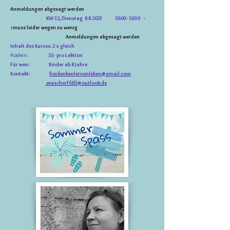
Anmeldungen abgesagt werden
KW 32, Dienstag 8.8.2023
10:00 -10:30
-
>
muss leider wegen zu wenig
Anmeldungen abgesagt werden
Inhalt des Kurses: 2 x gleich
10.- pro Lektion
Kosten:
Für wen: Kinder ab 8 Jahre
Kontakt:
freidenkenlernenleben@gmail.com
evascherf.fdll@outlook.de