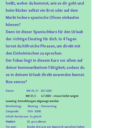
heißt, woher du kommst, wie es dir geht und
beim Bäcker selbst ein Brot oder auf dem
Markt leckere spanische Oliven einkaufen
können?
Dann ist dieser Spanischkurs für den Urlaub
der richtige Einstieg für dich. In 4 Tagen
lernst du hilfreiche Phrasen, um direkt mit
den Einheimischen zu sprechen.
Der Fokus liegt in diesem Kurs vor allem auf
deiner kommunikativen Fähigkeit, sodass du
es in deinem Urlaub direkt anwenden kannst.
Nos vemos?
Daten: KW 29,
17. - 20.7.2023
KW 27, 3. - 6.7.2023 -->
muss leider wegen
zuwenig Anmeldungen abgesagt werden
Woc
hentag: Montag - Donnerstag
Zeitpunkt: 9:30 - 10:00
Inhalt des Kurses: 2x gleich
10.- pro Lektion
Kosten:
Für wen: Kinder die Lust am Spanisch sprechen haben