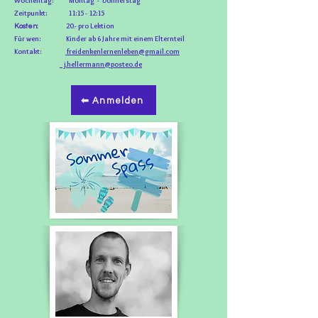
Woc
hentag: Montag - Donnerstag
Zeitpunkt: 11:15 - 12:15
20.- pro Lektion
Kosten:
Für wen: Kinder ab 6 Jahre mit einem Elternteil
Kontakt:
freidenkenlernenleben@gmail.com
j.hellermann@posteo.de
⬅ Anmelden