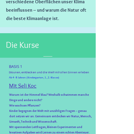
verschiedene Oberflächen unser Klima
beeinflussen – und warum die Natur oft
die beste Klimaanlage ist.
Die Kurse
BASIS 1
Staunen, entdecken und die Welt mit allen Sinnen erleben
Ab 4 - 8 Jahren (Kindergarten, 1., 2. Klasse)
Mit Seli Koc
Warum ist der Himmel blau? Weshalb schwimmen manche
Dinge und andere nicht?
Wie wachsen Pflanzen?
Kinder begegnen der Welt mit unzähligen Fragen – genau
dort setzen wir an. Gemeinsam entdecken wir Natur, Mensch,
Umwelt, Technik und Wissenschaft.
Mit spannenden Leitfragen, kleinen Experimenten und
kreativen Aufgaben wird Lernen zu einem echten Abenteuer.