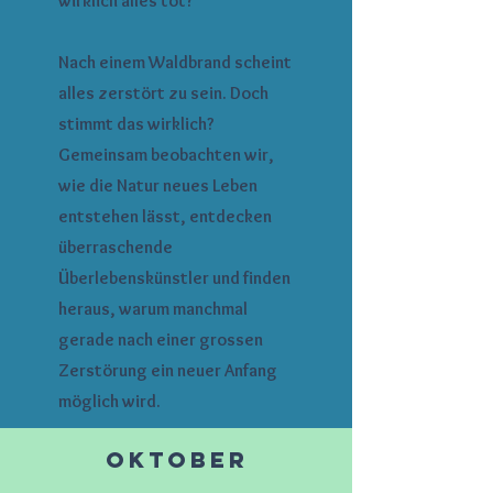
wirklich alles tot?
Nach einem Waldbrand scheint
alles zerstört zu sein. Doch
stimmt das wirklich?
Gemeinsam beobachten wir,
wie die Natur neues Leben
entstehen lässt, entdecken
überraschende
Überlebenskünstler und finden
heraus, warum manchmal
gerade nach einer grossen
Zerstörung ein neuer Anfang
möglich wird.
Oktober