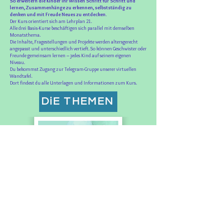
So erweitern die Kinder ihr Wissen Schritt für Schritt und
lernen, Zusammenhänge zu erkennen, selbstständig zu
denken und mit Freude Neues zu entdecken.
Der Kurs orientiert sich am Lehrplan 21.
Alle drei Basis-Kurse beschäftigen sich parallel mit demselben
Monatsthema.
Die Inhalte, Fragestellungen und Projekte werden altersgerecht
angepasst und unterschiedlich vertieft. So können Geschwister oder
Freunde gemeinsam lernen – jedes Kind auf seinem eigenen
Niveau.
Du bekommst Zugang zur Telegram-Gruppe unserer virtuellen
Wandtafel.
Dort findest du alle Unterlagen und Informationen zum Kurs.
DiE THEMEN