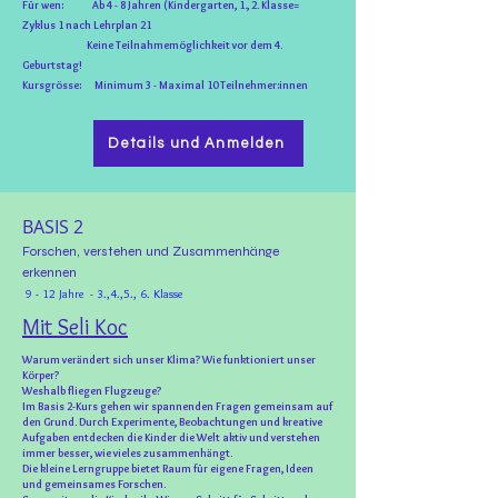
Für wen:
Ab 4 - 8 Jahren (Kindergarten, 1., 2. Klasse
=
Zyklus 1 nach Lehrplan 21
Keine Teilnahmemöglichkeit vor dem 4.
Geburtstag!
Kursgrösse: Minimum
3 - M
aximal 10 Teilnehmer:innen
Details und Anmelden
BASIS 2
Forschen, verstehen und Zusammenhänge
erkennen
9 - 12 Jahre - 3.,4.,5., 6.
Klasse
Mit Seli Koc
​Warum verändert sich unser Klima? Wie funktioniert unser
Körper?
Weshalb fliegen Flugzeuge?
Im Basis 2-Kurs gehen wir spannenden Fragen gemeinsam auf
den Grund. Durch Experimente, Beobachtungen und kreative
Aufgaben entdecken die Kinder die Welt aktiv und verstehen
immer besser, wie vieles zusammenhängt.
Die kleine Lerngruppe bietet Raum für eigene Fragen, Ideen
und gemeinsames Forschen.