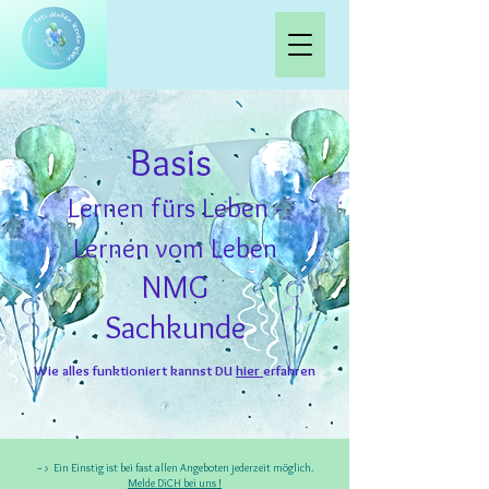
Basis
Lernen fürs Leben -
Lernen vom Leben
NMG
Sachkunde
Wie alles funktioniert kannst DU
hier
erfahren
-- > Ein Einstig ist bei fast allen Angeboten jederzeit möglich.
Melde DiCH bei uns !