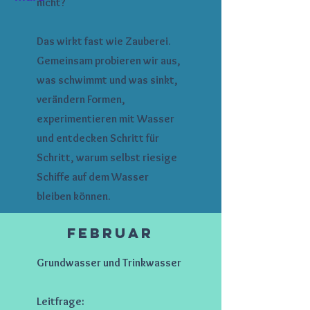
nicht?
Das wirkt fast wie Zauberei.
Gemeinsam probieren wir aus,
was schwimmt und was sinkt,
verändern Formen,
experimentieren mit Wasser
und entdecken Schritt für
Schritt, warum selbst riesige
Schiffe auf dem Wasser
bleiben können.
Februar
Grundwasser und Trinkwasser
Leitfrage: