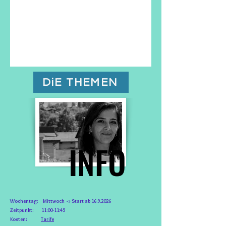
DiE THEMEN
INFO
INFO
Wochentag: Mittwoch -> Start ab
16.9.2026
Zeitpunkt: 11:00-11:45
Kosten:
Tarife