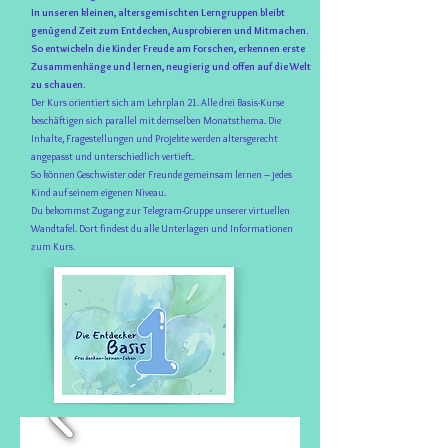
In unseren kleinen, altersgemischten Lerngruppen bleibt
genügend Zeit zum Entdecken, Ausprobieren und Mitmachen.
So entwickeln die Kinder Freude am Forschen, erkennen erste
Zusammenhänge und lernen, neugierig und offen auf die Welt
zu schauen.
Der Kurs orientiert sich am Lehrplan 21. Alle drei Basis-Kurse
beschäftigen sich parallel mit demselben Monatsthema. Die
Inhalte, Fragestellungen und Projekte werden altersgerecht
angepasst und unterschiedlich vertieft.
So können Geschwister oder Freunde gemeinsam lernen – jedes
Kind auf seinem eigenen Niveau.
Du bekommst Zugang zur Telegram-Gruppe unserer virtuellen
Wandtafel. Dort findest du alle Unterlagen und Informationen
zum Kurs
.