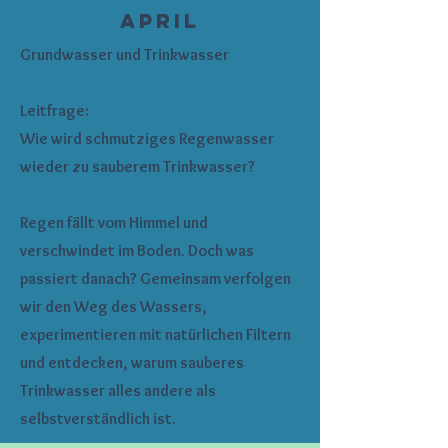
April
Grundwasser und Trinkwasser
Leitfrage:
Wie wird schmutziges Regenwasser
wieder zu sauberem Trinkwasser?
Regen fällt vom Himmel und
verschwindet im Boden. Doch was
passiert danach? Gemeinsam verfolgen
wir den Weg des Wassers,
experimentieren mit natürlichen Filtern
und entdecken, warum sauberes
Trinkwasser alles andere als
selbstverständlich ist.