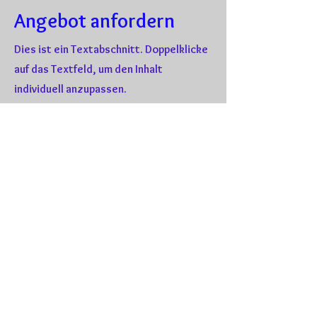
Angebot anfordern
Dies ist ein Textabschnitt. Doppelklicke
auf das Textfeld, um den Inhalt
individuell anzupassen.
Vorname
Nachname
E-Mail
Absenden