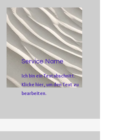
Service Name
Ich bin ein Textabschnitt.
Klicke hier, um den Text zu
bearbeiten.