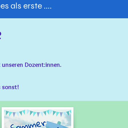
 als erste ....
e
it unseren Dozent:innen.
s sonst!