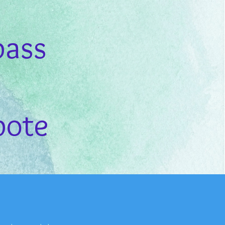
ass
bote