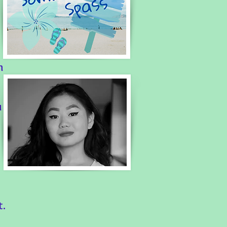
n
u
t.