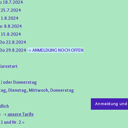
o 18.7.2024
 25
.7.2024
 1
.8.2024
Do 8
.8.2024
o 15
.8
.2024
 Do 22
.8
.2024
 Do 29
.8
.2024
-> ANMELDUNG NOCH OFFEN
 Kursstart
/ oder Donnerstag
nstag, Mittwoch, Donnerstag
Anmeldung und D
dlich
n ->
unsere Tarife
und Nr. 2 =