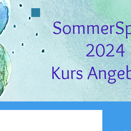
SommerSp
2024
Kurs Ange