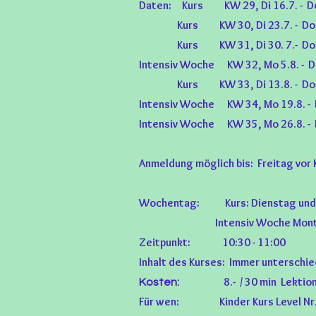
Daten: Kurs KW 29, Di 16.7. - D
Kurs KW 30, Di 23.7. - Do
Kurs KW 31, Di 30. 7.- Do
Intensiv Woche KW 32, Mo 5
.8. - 
Kurs KW 33, Di 13
.8
. - D
Intensiv Woche KW 34, Mo 19
.8
. -
Intensiv Woche KW 35, Mo 26
.8
. -
Anmeldung möglich bis: Freitag vor
Woc
hentag: Kurs: Dienstag und 
Intensiv Woche Montag, Die
Zeitpunkt: 10:30 - 11:00
Inhalt des Kurses: Immer unterschie
8.- / 30 min Lektio
Kosten:
Für wen: Kinder Kurs Level Nr.1 