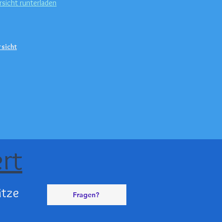
rsicht runterladen
rsicht
ert
ätze
Fragen?