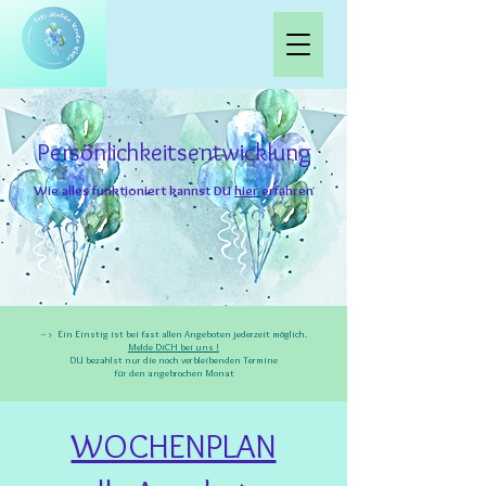
Persönlichkeitsentwicklung
Wie alles funktioniert kannst DU
hier
erfahren
-- > Ein Einstig ist bei fast allen Angeboten jederzeit möglich.
Melde DiCH bei uns !
DU bezahlst nur die noch verbleibenden Termine
für den angebrochen Monat
WOCHENPLAN