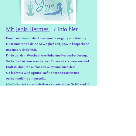
Mit Jenia Hermes
<
Info hier
Komm mit
Yoga
in den Flow von Bewegung und Atmung.
Du trainierst so deine Beweglichkeit, sowie körperliche
und innere Stabilität.
Finde bei dem Wechsel von Ruhe und Herausforderung,
Sicherheit in dem was du tust. Du wirst staunen wie viel
Kraft du dadurch auftanken wirst und auch dein
Gedächtnis wird optimal auf höhere Kapazität und
Aufnahmefähig eingestellt.
Meditation
ist ein wunderbar sehr einfacher Schlüssel für
so vieles.
Wenn Kinder schon an das Meditieren herangeführt
werden, profitieren sie ein Leben lang, denn die Atmung
verändert sich, der Geist kommt zu Ruhe und die
Konzentrationsfähigkeit steigt.
Meditation und Yoga bewirkten eine Ausgeglichenheit
und Entspannung im Körper und im Geist und löst so so
einiges (aus)...