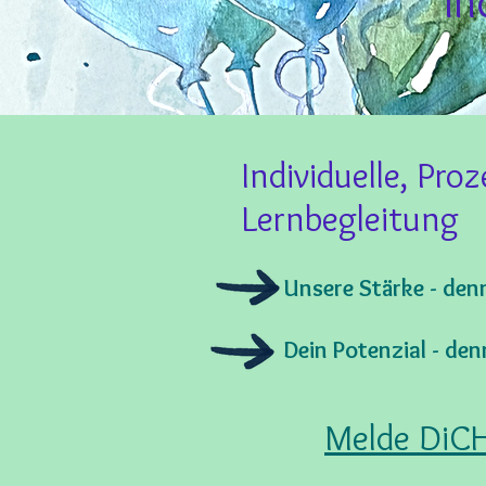
In
Individuelle, Proz
Lernbegleitung
Unsere Stärke - den
Dein Potenzial - den
Melde DiCH