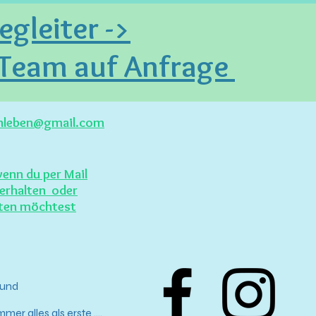
gleiter ->
 Team auf Anfrage
enleben@gmail.com
wenn du per Mail
erhalten oder
lten möchtest
und
mer alles als erste ....