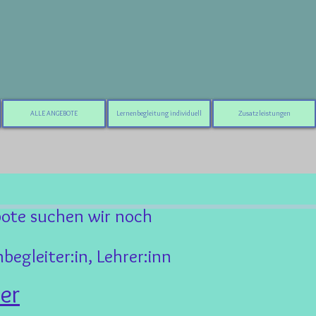
ALLE ANGEBOTE
Lernenbegleitung individuell
Zusatzleistungen
bote suchen wir noch
nbegleiter:in, Lehrer:inn
ier