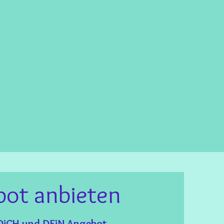
bot anbieten
iCH und DEiN Angebot