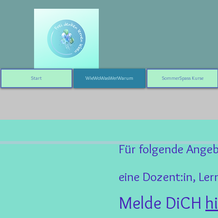
Start
WieWoWasWerWarum
SommerSpass Kurse
Für folgende Ange
eine Dozent:in, Ler
Melde DiCH
h