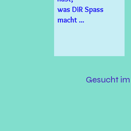
was DiR Spass
macht ...
Gesucht im 