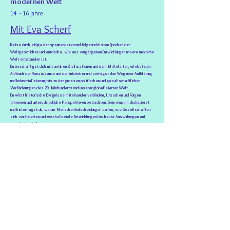
modernen Welt
14
- 16 Jahre
Mit Eva Scherf
Reise durch einige der spannendsten und folgenreichsten Epochen der
Weltgeschichte und entdecke, wie aus vergangenen Entwicklungen unsere moderne
Welt entstanden ist.
Du beschäftigst dich mit antiken Zivilisationen und dem Mittelalter, erlebst den
Aufbruch der Renaissance und der Entdecker und verfolgst den Weg über Aufklärung
und Industrialisierung bis zu den grossen politischen und gesellschaftlichen
Veränderungen des 20. Jahrhunderts und unserer globalisierten Welt.
Du wirst historische Ereignisse miteinander verbinden, Ursachen und Folgen
erkennen und unterschiedliche Perspektiven betrachten. Gemeinsam diskutierst
und hinterfragst du, warum Menschen Entscheidungen trafen, wie Gesellschaften
sich veränderten und weshalb viele Entwicklungen bis heute Auswirkungen auf
unser Leben haben.
So entwickelst du ein zunehmend vernetztes Verständnis von Geschichte und
lernst, vergangene Ereignisse einzuordnen und ihre Bedeutung für unsere Gegenwart
zu erkennen.
Du bekommst den Zugang zur Telegram Gruppe für diesen Kurs, unsere virtuellen Wandtafel mit
Inhalten aus/ für diese Lerngruppe. Es ist kein Lehrmittel nötig.
Die Lernziele entsprechen den Kompetenzen des Lehrplan 21
Zyklus 3.