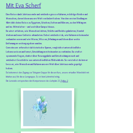
Mit Eva Scherf
Eine Reise durch Jahrtausende und entdecke grosse Kulturen, mächtige Reiche und
Menschen, deren Ideen unsere Welt verändert haben. Von den ersten Siedlungen
führt dich deine Reise zu Ägyptern, Griechen, Kelten und Römern, zu den Wikingern
und ins Mittelalter – und weit über Europa hinaus.
Du wirst erfahren, wie Menschen lebten, Städte und Reiche gründeten, Handel
trieben und neue Gebiete erkundeten. Dabei entdeckst du, wie Kulturen miteinander
verbunden waren und wie Waren, Wissen, Erfindungen und Ideen über weite
Entfernungen weitergegeben wurden.
Gemeinsam erforschst du historische Spuren, vergleichst unterschiedliche
Lebensweisen und lernst, Entwicklungen miteinander zu verbinden. Du stellst
spannende Fragen, denkst über Beweggründe und Entscheidungen nach und
entdeckst Geschichte aus unterschiedlichen Blickwinkeln. So verstehst du immer
besser, wie Menschen und Kulturen unsere Welt über Jahrtausende geprägt
haben.
Du bekommst den Zugang zur Telegram Gruppe für diesen Kurs, unsere virtuellen Wandtafel mit
Inhalten aus/ für diese Lerngruppe. Es ist kein Lehrmittel nötig.
Die Lernziele entsprechen den Kompetenzen des Lehrplan 21
Zyklus 2