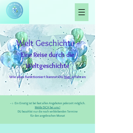
Welt Geschichte -
Eine Reise durch die
Weltgeschichte
Wie alles funktioniert kannst DU
hier
erfahren
-- > Ein Einstig ist bei fast allen Angeboten jederzeit möglich.
Melde DiCH bei uns !
DU bezahlst nur die noch verbleibenden Termine
für den angebrochen Monat