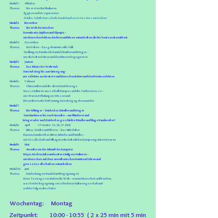
Modul
2 : Oktober
Thema: Die ersten Hochkulturen
Ägypten und Mesopotamien
Städte, Schrift, Herrschaft, Handel und erste Gesetze entstehen
Modul 3: November
Thema: Die Welt der Griechen
Demokratie, Mythen und Olympia –
wie Menschen lebten, dachten und Ideen entwickelten, die bis heute weiterwirkent
Modul
4 : Dezember
Thema: Die Kelten – Das geheimnisvolle Volk
Siedlungen, Handwerk, Handel, Druiden und Krieger –
wie die Kelten lebten und den Römern begegneten
Modul 5: Januar
Thema: Das Römische Weltreich
Vom Aufstieg bis zum Untergang -
wie sich Rom ausbreitete und Menschen in Rom und den Provinzen lebten
Modul
6 : Februar
Thema: China, Indien und die alten Handelswege
Grosse Kulturen ausserhalb Europas und die Seidenstrasse –
wie Waren, Erfindungen, Wissen und
Ideen über weite Entfernungen weitergegeben wurden
Modul 7:
Thema: Die Wikinger – Entdecker, Händler und Krieger
Vom Nordmeer bis nach Amerika – nur Plünderer und
Krieger oder auch Entdecker, geschickte Händler und kluge Handwerker?
Modul 8: April 3
Termine: 13., 20., 27. 2026
Thema: Ritter, Städte und Klöster – Das Mittelalter
Bauern, Handwerker, Ritter, Mönche und Händler –
wie Gesellschaft und Alltag im mittelalterlichen Europa organisiert waren
Modul 9: Mai
Thema: Amerika vor der Ankunft der Europäer
Maya, Azteken, Inka und weitere indigene Kulturen –
wie Menschen auf dem amerikanischen Kontinent lebten und
grosse Gesellschaften entwickelten
Modul
10: Juni
Thema: Entdeckungen, Handel und Begegnungen
Neue Seewege verändern die Welt – warum Menschen aufbrachen,
was bei der Begegnung verschiedener Kulturen geschah und
welche Folgen dies hatte
Wochentag: Montag
Zeitpunkt: 10:00 - 10:55 ( 2 x 25 min mit 5 min