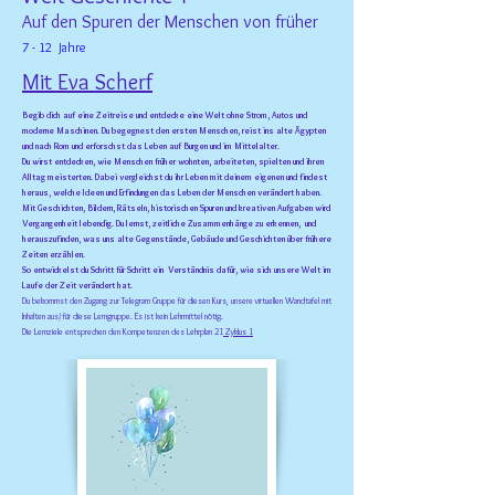
Auf den Spuren der Menschen von früher
7 - 12 Jahre
Mit Eva Scherf
Begib dich auf eine Zeitreise und entdecke eine Welt ohne Strom, Autos und
moderne Maschinen. Du begegnest den ersten Menschen, reist ins alte Ägypten
und nach Rom und erforschst das Leben auf Burgen und im Mittelalter.
Du wirst entdecken, wie Menschen früher wohnten, arbeiteten, spielten und ihren
Alltag meisterten. Dabei vergleichst du ihr Leben mit deinem eigenen und findest
heraus, welche Ideen und Erfindungen das Leben der Menschen verändert haben.
Mit Geschichten, Bildern, Rätseln, historischen Spuren und kreativen Aufgaben wird
Vergangenheit lebendig. Du lernst, zeitliche Zusammenhänge zu erkennen, und
herauszufinden, was uns alte Gegenstände, Gebäude und Geschichten über frühere
Zeiten erzählen.
So entwickelst du Schritt für Schritt ein Verständnis dafür, wie sich unsere Welt im
Laufe der Zeit verändert hat.
Du bekommst den Zugang zur Telegram Gruppe für diesen Kurs, unsere virtuellen Wandtafel mit
Inhalten aus/ für diese Lerngruppe. Es ist kein Lehrmittel nötig.
Die Lernziele entsprechen den Kompetenzen des Lehrplan 21
Zyklus 1