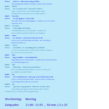
Thema: Zeitreise – Früher, heute und ganz früher
Zeit, Vergangenheit und die ersten Spuren von Menschen entdecken
Modul
2 : Oktober
Thema: Die ersten Menschen – Leben in der Steinzeit
Jagen, sammeln, Feuer machen, Werkzeuge herstellen –
wie lebten Menschen ohne Häuser, Geschäfte und Strom
Modul 3: November
Thema: Das alte Ägypten – Leben am Nil
Pyramiden, Pharaonen und Hieroglyphen – wie lebte man vor Tausenden
von Jahren am Nil
Modul
4 : Dezember
Thema: Zeichen, Bilder und Schriften
Von Höhlenbildern bis zu ersten Schriften – wie Menschen
ihre Geschichten, Gedanken und ihr Wissen festhielten.
Modul 5: Januar
Thema: Das alte Rom – Leben in einer römischen Stadt
Häuser, Strassen, Märkte, Spiele und Schule – wie sah der Alltag
im Römischen Reich aus
Modul
6 :
Februar
Thema: Leben früher – Essen, Kleidung, Häuser und Arbeit
Was brauchten Menschen zum Leben und wie stellten sie Dinge her,
die wir heute einfach kaufen können
Modul 7: März
Thema: Burgen und Ritter – Leben im Mittelalter
Burgen, Ritter, Bauern und Handwerker – wie lebten Menschen innerhalb und
ausserhalb der Burgmauern
Modul 8: April
Thema: Kinder früher – Spielen, lernen und arbeiten
Wie sah der Alltag von Kindern früher aus. Was war anders und
was vielleicht erstaunlich ähnlich
Modul 9: Mai
Thema: Reisen und Entdecken – Unterwegs in einer unbekannten Welt
Zu Fuss, zu Pferd und mit dem Schiff – warum machten sich Menschen
auf den Weg und wie fanden sie sich zurecht
Modul
10: Juni
Thema: Spuren der Vergangenheit – Woher wissen wir das alles
Ausgrabungen, alte Gegenstände, Gebäude und Geschichten,
wie finden wir heraus, wie Menschen früher gelebt haben
Wochentag: Montag
Zeitpunkt: 11:00 - 11:55 , 50 min. ( 2 x 25